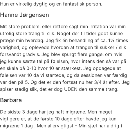
Hun er virkelig dygtig og en fantastisk person.
Hanne Jørgensen
Mit store problem, eller rettere sagt min irritation var min
utrolig store trang til slik. Noget der til tider godt kunne
præge min hverdag. Jeg fik én behandling af ca. 1½ times
varighed, og oplevede hvordan at trangen til sukker / slik
forsvandt gradvis. Jeg blev spurgt flere gange, om hvis
jeg kunne sætte tal på følelsen, hvor intens den så var på
en skala på 0-10 hvor 10 er stærkest. Jeg opdagede at
følelsen var 10 da vi startede, og da sessionen var færdig
var den på 5. Og det er den fortsat nu her 3/4 år efter. Jeg
spiser stadig slik, det er dog UDEN den samme trang.
Barbara
De sidste 3 dage har jeg haft migræne. Men meget
vigtigere er, at de første 10 dage efter havde jeg kun
migræne 1 dag . Men allervigtigst – Min sjæl har aldrig (