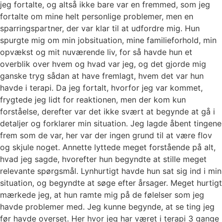
jeg fortalte, og altså ikke bare var en fremmed, som jeg
fortalte om mine helt personlige problemer, men en
sparringspartner, der var klar til at udfordre mig. Hun
spurgte mig om min jobsituation, mine familieforhold, min
opvækst og mit nuværende liv, for så havde hun et
overblik over hvem og hvad var jeg, og det gjorde mig
ganske tryg sådan at have fremlagt, hvem det var hun
havde i terapi. Da jeg fortalt, hvorfor jeg var kommet,
frygtede jeg lidt for reaktionen, men der kom kun
forståelse, derefter var det ikke svært at begynde at gå i
detaljer og forklarer min situation. Jeg lagde åbent tingene
frem som de var, her var der ingen grund til at være flov
og skjule noget. Annette lyttede meget forstående på alt,
hvad jeg sagde, hvorefter hun begyndte at stille meget
relevante spørgsmål. Lynhurtigt havde hun sat sig ind i min
situation, og begyndte at søge efter årsager. Meget hurtigt
mærkede jeg, at hun ramte mig på de følelser som jeg
havde problemer med. Jeg kunne begynde, at se ting jeg
før havde overset. Her hvor jeg har været i terapi 3 gange