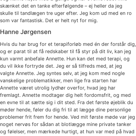
skænket det en tanke efterfølgende – ej heller da jeg
skulle til tandlægen tre uger efter. Jeg kom ud med en ro
som var fantastisk. Det er helt nyt for mig.
Hanne Jørgensen
Hvis du har brug for et terapiforløb med én der forstår dig,
og er parat til at få redskaber til få styr på dit liv, kan jeg
kun varmt anbefale Annette. Hun kan det med terapi, og
du vil ikke fortryde det. Jeg er så tilfreds med, at jeg
valgte Annette. Jeg syntes selv, at jeg kom med nogle
vanskelige problematikker, men lige fra starten har
Annette været utrolig lydhør overfor, hvad jeg har
fremlagt. Annette modtager dig helt fordomsfrit, og med
en evne til at sætte sig i dit sted. Fra det første øjeblik du
møder hende, føler du dig fri til at lægge dine personlige
problemer frit frem for hende. Ved mit første møde var jeg
noget nervøs for sådan at blotlægge mine private tanker
og følelser, men mærkede hurtigt, at hun var med på hvad