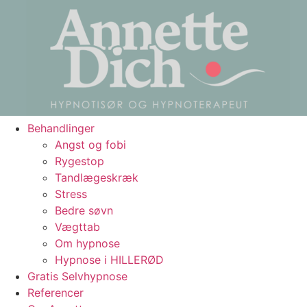
Behandlinger
Angst og fobi
Rygestop
Tandlægeskræk
Stress
Bedre søvn
Vægttab
Om hypnose
Hypnose i HILLERØD
Gratis Selvhypnose
Referencer