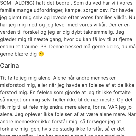
SOM i ALDRIG) haft det bedre . Som du ved har vi i vores
familie mange udfordringer, kampe, sorger osv. Før havde
jeg glemt mig selv og levede efter vores families vilkår. Nu
har jeg mig med og jeg lever med vores vilkår. Der er en
verden til forskel og jeg er dig dybt taknemmelig. Jeg
glæder mig til næste gang, hvor du kan få lov til at fjerne
endnu et traume. PS. Denne besked må gerne deles, du må
gerne blære dig 🙂
Carina
Tit følte jeg mig alene. Alene når andre mennesker
misforstod mig, eller når jeg havde en følelse af at de ikke
forstod mig. En følelse som gjorde at jeg tit ikke fortalte
så meget om mig selv, heller ikke til de nærmeste. Og det
fik mig til at føle mig endnu mere alene, for nu VAR jeg jo
alene. Jeg oplever ikke følelsen af at være alene mere. Når
andre mennesker ikke forstår mig, så forsøger jeg at
forklare mig igen, hvis de stadig ikke forstår, så er det
bare ærgerligt. Jeg har meget aktuelt en sag med min