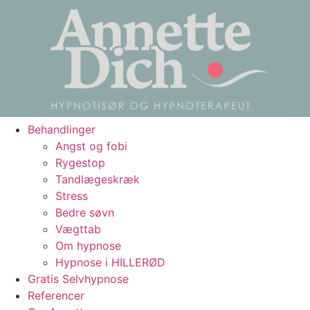
Behandlinger
Angst og fobi
Rygestop
Tandlægeskræk
Stress
Bedre søvn
Vægttab
Om hypnose
Hypnose i HILLERØD
Gratis Selvhypnose
Referencer