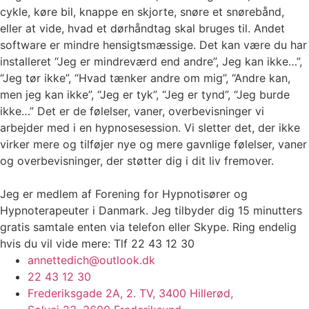
cykle, køre bil, knappe en skjorte, snøre et snørebånd,
eller at vide, hvad et dørhåndtag skal bruges til. Andet
software er mindre hensigtsmæssige. Det kan være du har
installeret “Jeg er mindreværd end andre”, Jeg kan ikke…”,
“Jeg tør ikke”, “Hvad tænker andre om mig”, “Andre kan,
men jeg kan ikke”, “Jeg er tyk”, “Jeg er tynd”, “Jeg burde
ikke…” Det er de følelser, vaner, overbevisninger vi
arbejder med i en hypnosesession. Vi sletter det, der ikke
virker mere og tilføjer nye og mere gavnlige følelser, vaner
og overbevisninger, der støtter dig i dit liv fremover.
Jeg er medlem af Forening for Hypnotisører og
Hypnoterapeuter i Danmark. Jeg tilbyder dig 15 minutters
gratis samtale enten via telefon eller Skype. Ring endelig
hvis du vil vide mere: Tlf 22 43 12 30
annettedich@outlook.dk
22 43 12 30
Frederiksgade 2A, 2. TV, 3400 Hillerød,