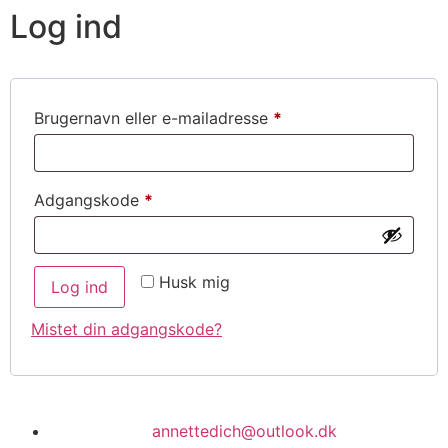
Log ind
Brugernavn eller e-mailadresse
*
Adgangskode
*
Husk mig
Log ind
Mistet din adgangskode?
annettedich@outlook.dk