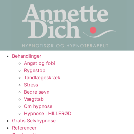
Behandlinger
Angst og fobi
Rygestop
Tandlægeskræk
Stress
Bedre søvn
Vægttab
Om hypnose
Hypnose i HILLERØD
Gratis Selvhypnose
Referencer