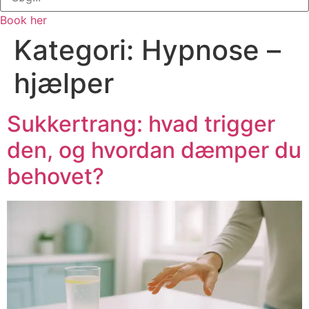
Book her
Kategori:
Hypnose –
hjælper
Sukkertrang: hvad trigger
den, og hvordan dæmper du
behovet?